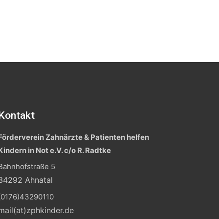
Kontakt
Förderverein Zahnärzte & Patienten helfen
Kindern in Not e.V. c/o R. Radtke
Bahnhofstraße 5
34292 Ahnatal
(0176)43290110
mail(at)zphkinder.de