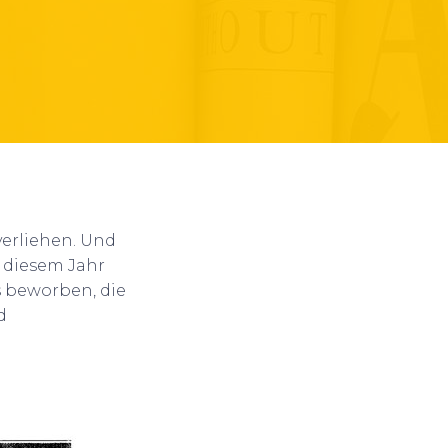
erliehen. Und
n diesem Jahr
s beworben, die
d