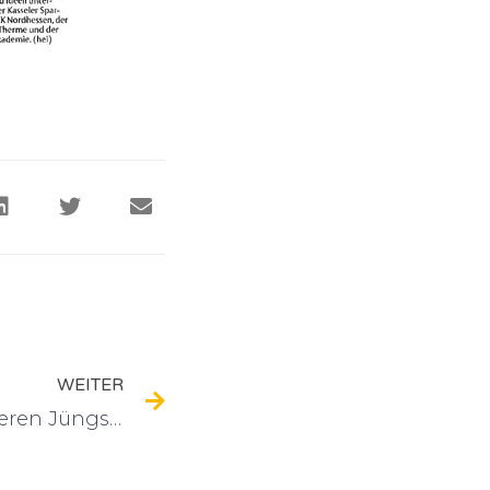
WEITER
Altes Zahngold hilft unseren Jüngsten