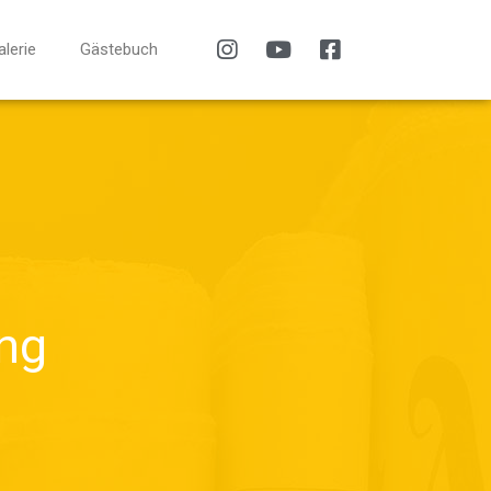
alerie
Gästebuch
ng