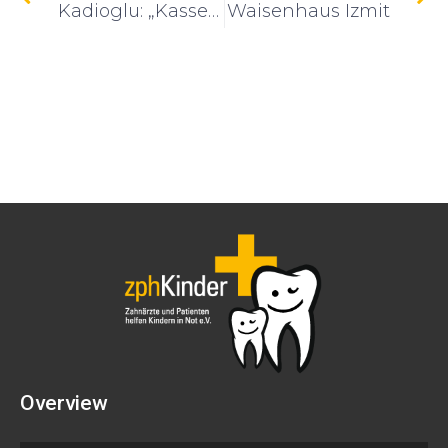
Kadioglu: „Kassel ist spät dran“
Waisenhaus Izmit
Overview