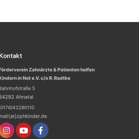
Kontakt
Förderverein Zahnärzte & Patienten helfen
Kindern in Not e.V. c/o R. Radtke
Bahnhofstraße 5
34292 Ahnatal
(0176)43290110
mail(at)zphkinder.de