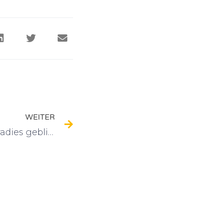
WEITER
Was ist uns aus dem Paradies geblieben? Das Lachen der Kinder!