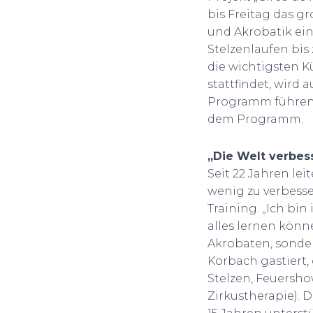
bis Freitag das gr
und Akrobatik ein
Stelzenlaufen bis
die wichtigsten K
stattfindet, wird
Programm führen 
dem Programm.
„Die Welt verbes
Seit 22 Jahren leit
wenig zu verbesse
Training. „Ich bi
alles lernen könne
Akrobaten, sonde
Korbach gastiert,
Stelzen, Feuersho
Zirkustherapie). 