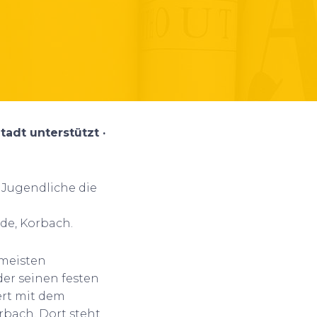
adt unterstützt ·
 Jugendliche die
de, Korbach.
 meisten
der seinen festen
iert mit dem
rbach. Dort steht