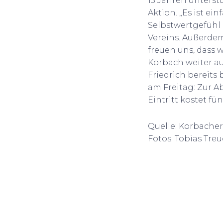
15 Jahren unterst
Aktion. „Es ist ei
Selbstwertgefühl d
Vereins. Außerdem
freuen uns, dass 
Korbach weiter a
Friedrich bereits 
am Freitag: Zur A
Eintritt kostet fün
Quelle: Korbache
Fotos: Tobias Tre