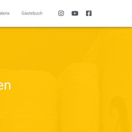
alerie
Gästebuch
en