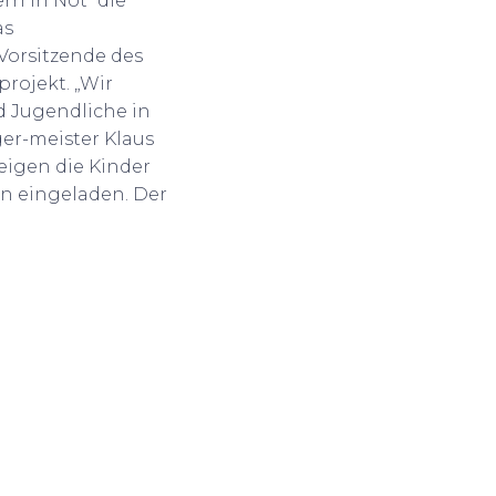
rn in Not“ die
as
 Vorsitzende des
projekt. „Wir
d Jugendliche in
er-meister Klaus
zeigen die Kinder
en eingeladen. Der