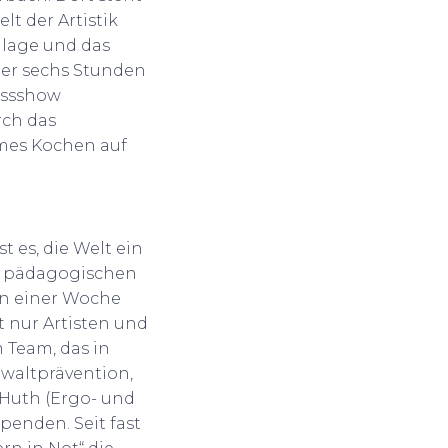
lt der Artistik
glage und das
ber sechs Stunden
ussshow
rch das
mes Kochen auf
st es, die Welt ein
dem pädagogischen
von einer Woche
ht nur Artisten und
Team, das in
ewaltprävention,
 Huth (Ergo- und
penden. Seit fast