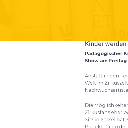
Kinder werden 
Pädagogischer Kin
Show am Freitag
Anstatt in den Fe
Welt im Zirkuszel
Nachwuchsartisten
Die Möglichkeiten
Zirkusfans eher b
Sitz in Kassel hat
Projekt „Circo de