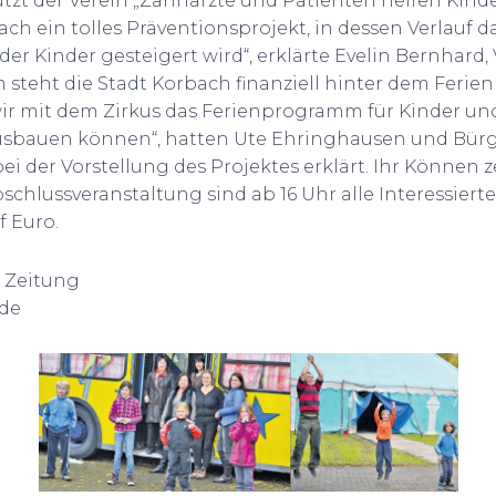
ützt der Verein „Zahnärzte und Patienten helfen Kinde
nfach ein tolles Präventionsprojekt, in dessen Verlauf d
er Kinder gesteigert wird“, erklärte Evelin Bernhard,
 steht die Stadt Korbach finanziell hinter dem Ferien
wir mit dem Zirkus das Ferienprogramm für Kinder un
usbauen können“, hatten Ute Ehringhausen und Bürg
bei der Vorstellung des Projektes erklärt. Ihr Können 
bschlussveranstaltung sind ab 16 Uhr alle Interessiert
f Euro.
r Zeitung
ude