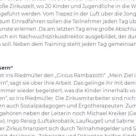
oße Zirkuszelt, wo 20 Kinder und Jugendliche in die We
geführt werden. Vom Trapez in der Luft über die Jon
 zum Einradfahren sollen die Teilnehmer jeden Tag ü
ünste erlernen. Da am letzten Tag eine große Abschl
 auch ein Nachwuchszirkusdirektor ausgebildet, der du
soll. Neben dem Training steht jeden Tag gemeinsa
sern“
et Iris Riedmüller den „Circus Rambazotti“. „Mein Ziel i
rn“, sagt sie über ihre Arbeit. Das gelinge ihr mit 
n immer wieder begeistert, was die Kinder innerhalb 
n“, so Iris Riedmüller. Die Zirkusmitarbeiter sind nic
rn auch Sozialpädagogen und Ergotherapeuten. Zum 
 gehören neben der Leiterin noch Michael Kreiker (G
w), Ingo Reisig (Luftakrobatik, Laufkugel) und Sabine
Der Zirkus finanziert sich durch Teilnahmegelder und S