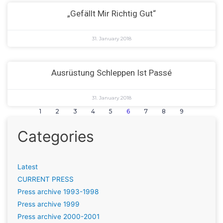
„Gefällt Mir Richtig Gut“
31. January 2018
Ausrüstung Schleppen Ist Passé
31. January 2018
1
2
3
4
5
6
7
8
9
Categories
Latest
CURRENT PRESS
Press archive 1993-1998
Press archive 1999
Press archive 2000-2001